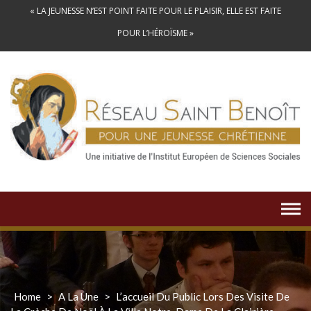
Skip
« LA JEUNESSE N’EST POINT FAITE POUR LE PLAISIR, ELLE EST FAITE
to
POUR L’HÉROÏSME »
content
Home
>
A La Une
>
L’accueil Du Public Lors Des Visite De