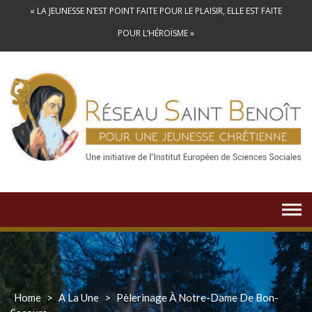
Skip
« LA JEUNESSE N’EST POINT FAITE POUR LE PLAISIR, ELLE EST FAITE
to
POUR L’HÉROÏSME »
content
Home
>
A La Une
>
Pèlerinage À Notre-Dame De Bon-