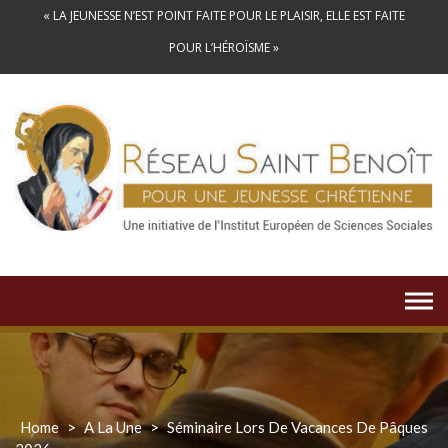
Skip
« LA JEUNESSE N’EST POINT FAITE POUR LE PLAISIR, ELLE EST FAITE
to
POUR L’HÉROÏSME »
content
Home
>
A La Une
>
Séminaire Lors De Vacances De Pâques