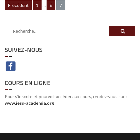
Précédent
1
…
6
7
Navigation
des
articles
Rechercher :
SUIVEZ-NOUS
COURS EN LIGNE
Pour s’inscrire et pourvoir accéder aux cours, rendez-vous sur :
www.iess-academia.org